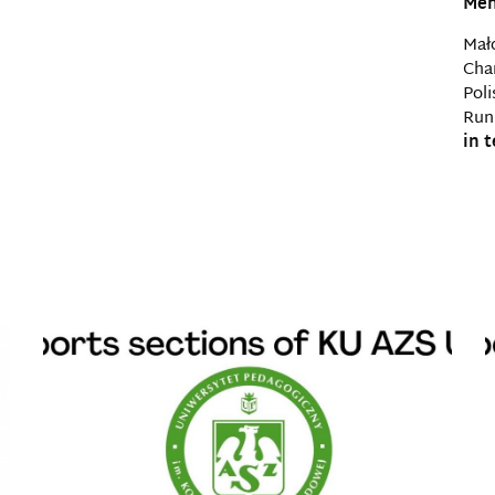
Men
Mał
Cha
Pol
Runn
in 