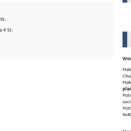
St.
 4 St.
Wom
Mał
Cha
Mał
pla
Poli
soci
Poli
4x4