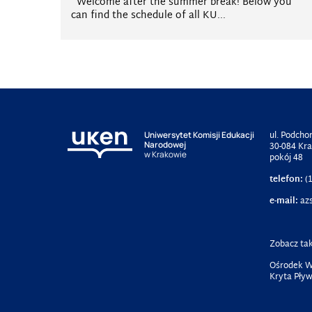
Welcome after the summer break! Below you
can find the schedule of all KU...
ul. Podcho
Uniwersytet Komisji Edukacji
Narodowej
30-084 Kr
w Krakowie
pokój 48
telefon:
(1
e-mail:
az
Zobacz tak
Ośrodek W
Kryta Pływ