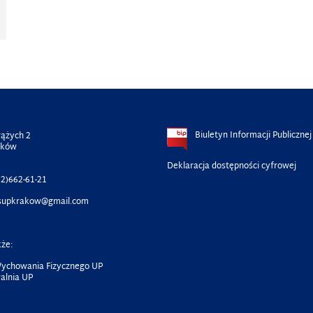
Biuletyn Informacji Publicznej
rążych 2
aków
Deklaracja dostępności cyfrowej
2)662-61-21
supkrakow@gmail.com
że:
ychowania Fizycznego UP
alnia UP