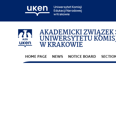
Uniwersytet Komisji
Edukacji Narodowej
w Krakowie
AKADEMICKI ZWIĄZEK
UNIWERSYTETU KOMISJ
W KRAKOWIE
HOME PAGE
NEWS
NOTICE BOARD
SECTIO