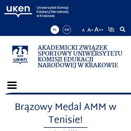
Uniwersytet Komisji
Edukacji Narodowej
w Krakowie
PL
EN
AKADEMICKI ZWIĄZEK
SPORTOWY UNIWERSYTETU
KOMISJI EDUKACJI
NARODOWEJ W KRAKOWIE
Brązowy Medal AMM w
Tenisie!