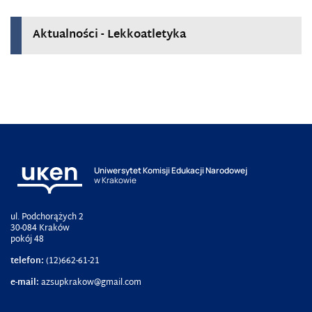
Aktualności - Lekkoatletyka
Uniwersytet Komisji Edukacji Narodowej
w Krakowie
ul. Podchorążych 2
30-084 Kraków
pokój 48
telefon:
(12)662-61-21
e-mail:
azsupkrakow@gmail.com