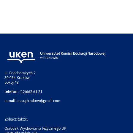
Uniwersytet Komisji Edukacji Narodowej
w Krakowie
ul. Podchorążych 2
30-084 Kraków
pokój 48
telefon:
(12)662-61-21
e-mail:
azsupkrakow@gmail.com
Zobacz także:
Ośrodek Wychowania Fizycznego UP