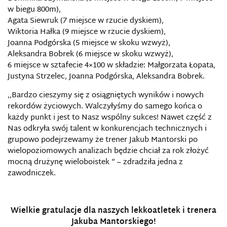
w biegu 800m),
Agata Siewruk (7 miejsce w rzucie dyskiem),
Wiktoria Hałka (9 miejsce w rzucie dyskiem),
Joanna Podgórska (5 miejsce w skoku wzwyż),
Aleksandra Bobrek (6 miejsce w skoku wzwyż),
6 miejsce w sztafecie 4×100 w składzie: Małgorzata Łopata,
Justyna Strzelec, Joanna Podgórska, Aleksandra Bobrek.
,,Bardzo cieszymy się z osiągniętych wyników i nowych
rekordów życiowych. Walczyłyśmy do samego końca o
każdy punkt i jest to Nasz wspólny sukces! Nawet część z
Nas odkryła swój talent w konkurencjach technicznych i
grupowo podejrzewamy że trener Jakub Mantorski po
wielopoziomowych analizach będzie chciał za rok złożyć
mocną drużynę wieloboistek “ – zdradziła jedna z
zawodniczek.
Wielkie gratulacje dla naszych lekkoatletek i trenera
Jakuba Mantorskiego!