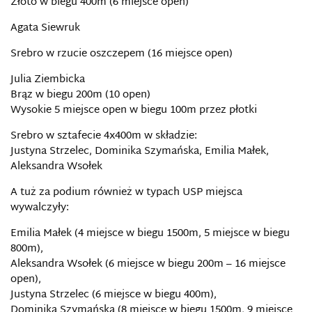
Złoto w biegu 400m (6 miejsce open)
Agata Siewruk
Srebro w rzucie oszczepem (16 miejsce open)
Julia Ziembicka
Brąz w biegu 200m (10 open)
Wysokie 5 miejsce open w biegu 100m przez płotki
Srebro w sztafecie 4x400m w składzie:
Justyna Strzelec, Dominika Szymańska, Emilia Małek,
Aleksandra Wsołek
A tuż za podium również w typach USP miejsca
wywalczyły:
Emilia Małek (4 miejsce w biegu 1500m, 5 miejsce w biegu
800m),
Aleksandra Wsołek (6 miejsce w biegu 200m – 16 miejsce
open),
Justyna Strzelec (6 miejsce w biegu 400m),
Dominika Szymańska (8 miejsce w biegu 1500m, 9 miejsce