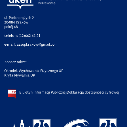
w Krakowie
ul. Podchorążych 2
30-084 Kraków
pokój 48
telefon:
(12)662-61-21
e-mail:
azsupkrakow@gmail.com
Zobacz także:
Ośrodek Wychowania Fizycznego UP
Kryta Pływalnia UP
Biuletyn Informacji Publicznej
Deklaracja dostępności cyfrowej