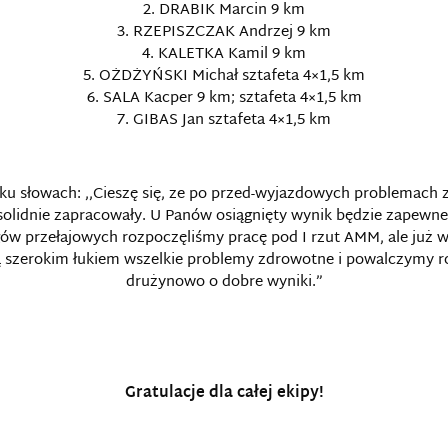
2. DRABIK Marcin 9 km
3. RZEPISZCZAK Andrzej 9 km
4. KALETKA Kamil 9 km
5. OŻDŻYŃSKI Michał sztafeta 4×1,5 km
6. SALA Kacper 9 km; sztafeta 4×1,5 km
7. GIBAS Jan sztafeta 4×1,5 km
ku słowach: ,,Cieszę się, ze po przed-wyjazdowych problemach
ry solidnie zapracowały. U Panów osiągnięty wynik będzie zapew
w przełajowych rozpoczęliśmy pracę pod I rzut AMM, ale już w 
 szerokim łukiem wszelkie problemy zdrowotne i powalczymy 
drużynowo o dobre wyniki.”
Gratulacje dla całej ekipy!