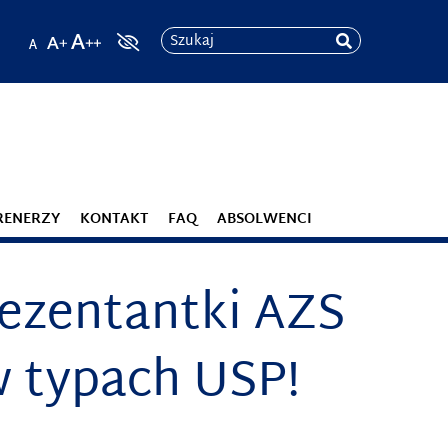
Szukaj
RENERZY
KONTAKT
FAQ
ABSOLWENCI
ezentantki AZS
w typach USP!