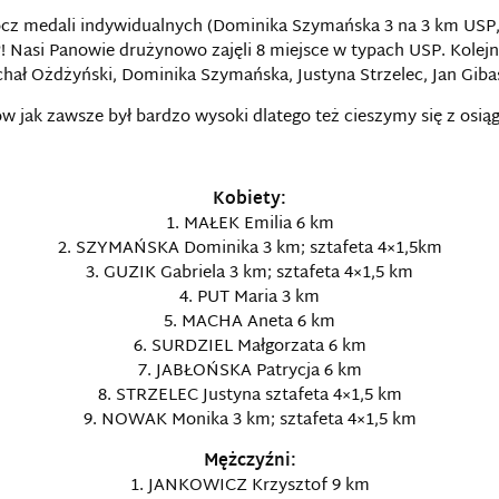
prócz medali indywidualnych (Dominika Szymańska 3 na 3 km USP,
P
! Nasi Panowie drużynowo zajęli 8 miejsce w typach USP. Kolejn
chał Ożdżyński, Dominika Szymańska, Justyna Strzelec, Jan Gib
jak zawsze był bardzo wysoki dlatego też cieszymy się z osią
Kobiety:
1. MAŁEK Emilia 6 km
2. SZYMAŃSKA Dominika 3 km; sztafeta 4×1,5km
3. GUZIK Gabriela 3 km; sztafeta 4×1,5 km
4. PUT Maria 3 km
5. MACHA Aneta 6 km
6. SURDZIEL Małgorzata 6 km
7. JABŁOŃSKA Patrycja 6 km
8. STRZELEC Justyna sztafeta 4×1,5 km
9. NOWAK Monika 3 km; sztafeta 4×1,5 km
Mężczyźni:
1. JANKOWICZ Krzysztof 9 km