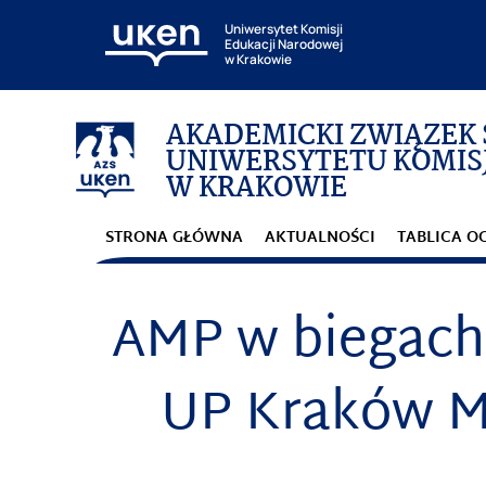
Uniwersytet Komisji
Edukacji Narodowej
w Krakowie
AKADEMICKI ZWIĄZEK
UNIWERSYTETU KOMISJ
W KRAKOWIE
STRONA GŁÓWNA
AKTUALNOŚCI
TABLICA O
AMP w biegach
UP Kraków Mi