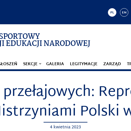
PL
EN
 SPORTOWY
I EDUKACJI NARODOWEJ
GŁOSZEŃ
SEKCJE
GALERIA
LEGITYMACJE
ZARZĄD
T
 przełajowych: Repr
strzyniami Polski 
4 kwietnia 2023