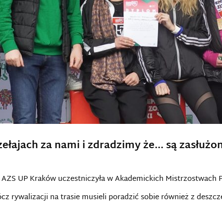
ełajach za nami i zdradzimy że… są zasłużo
ki AZS UP Kraków uczestniczyła w Akademickich Mistrzostwach P
z rywalizacji na trasie musieli poradzić sobie również z deszcze