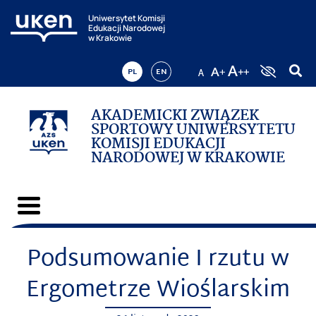
Uniwersytet Komisji
Edukacji Narodowej
w Krakowie
PL
EN
AKADEMICKI ZWIĄZEK
SPORTOWY UNIWERSYTETU
KOMISJI EDUKACJI
NARODOWEJ W KRAKOWIE
Podsumowanie I rzutu w
Ergometrze Wioślarskim