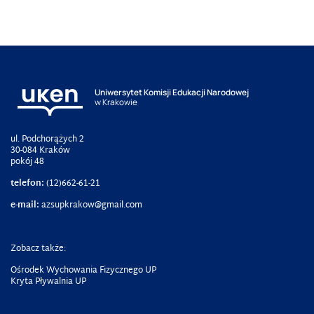
Uniwersytet Komisji Edukacji Narodowej
w Krakowie
ul. Podchorążych 2
30-084 Kraków
pokój 48
telefon:
(12)662-61-21
e-mail:
azsupkrakow@gmail.com
Zobacz także:
Ośrodek Wychowania Fizycznego UP
Kryta Pływalnia UP