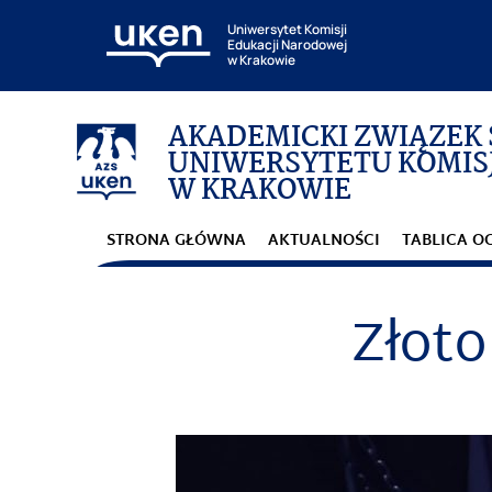
Uniwersytet Komisji
Edukacji Narodowej
w Krakowie
AKADEMICKI ZWIĄZEK
UNIWERSYTETU KOMISJ
W KRAKOWIE
STRONA GŁÓWNA
AKTUALNOŚCI
TABLICA O
Złoto