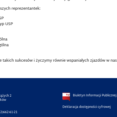
aszych reprezentantek:
SP
typ USP
ólna
gólna
cie takich sukcesów i życzymy równie wspaniałych zjazdów w na
Biuletyn Informacji Publicznej
rążych 2
aków
Deklaracja dostępności cyfrowej
2)662-61-21