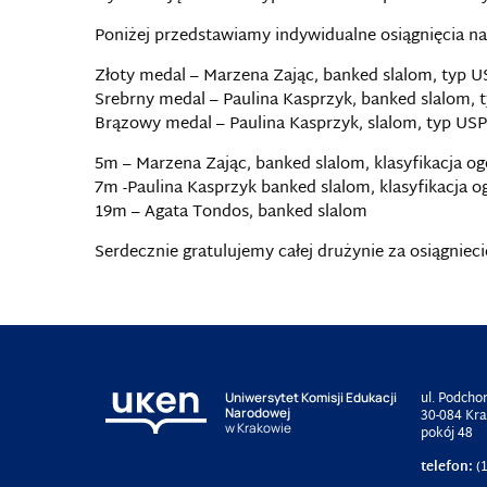
Poniżej przedstawiamy indywidualne osiągnięcia n
Złoty medal – Marzena Zając, banked slalom, typ U
Srebrny medal – Paulina Kasprzyk, banked slalom, 
Brązowy medal – Paulina Kasprzyk, slalom, typ USP
5m – Marzena Zając, banked slalom, klasyfikacja og
7m -Paulina Kasprzyk banked slalom, klasyfikacja o
19m – Agata Tondos, banked slalom
Serdecznie gratulujemy całej drużynie za osiągnie
ul. Podcho
Uniwersytet Komisji Edukacji
Narodowej
30-084 Kr
w Krakowie
pokój 48
telefon:
(1