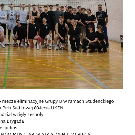
no mecze eliminacyjne Grupy B w ramach Studenckiego
 Piłki Siatkowej 80-lecia UKEN.
udział wzięły zespoły:
rna Brygada
os judios
NGO MUSZTARDA SIX-SEVEN I DO PIECA