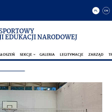
PL
EN
 SPORTOWY
I EDUKACJI NARODOWEJ
GŁOSZEŃ
SEKCJE
GALERIA
LEGITYMACJE
ZARZĄD
T