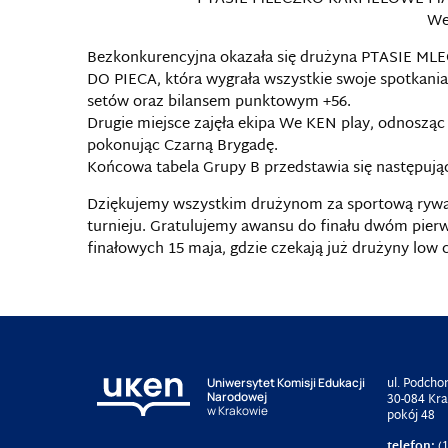
We
Bezkonkurencyjna okazała się drużyna PTASI
DO PIECA, która wygrała wszystkie swoje spotkani
setów oraz bilansem punktowym +56.
Drugie miejsce zajęła ekipa We KEN play, odnosząc
pokonując Czarną Brygadę.
Końcowa tabela Grupy B przedstawia się następują
Dziękujemy wszystkim drużynom za sportową rywal
turnieju. Gratulujemy awansu do finału dwóm pi
finałowych 15 maja, gdzie czekają już drużyny low co
ul. Podcho
Uniwersytet Komisji Edukacji
Narodowej
30-084 Kr
w Krakowie
pokój 48
telefon:
(1