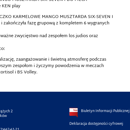
 KEN play
E MLECZKO KARMELOWE MANGO MUSZTARDA SIX-SEVEN I
a i zakończyła fazę grupową z kompletem 6 wygranych
 ważne zwycięstwo nad zespołem los judios oraz
co:
izację, zaangażowanie i świetną atmosferę podczas
erwszym zespołom i życzymy powodzenia w meczach
rtisol i BS Volley.
Biuletyn Informacji Publicznej
rążych 2
aków
Deklaracja dostępności cyfrowej
2)662-61-21