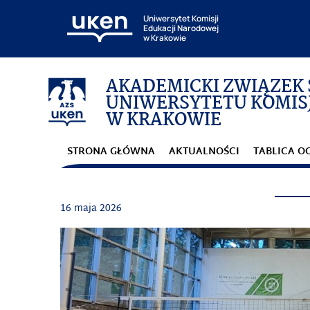
Uniwersytet Komisji
Edukacji Narodowej
w Krakowie
AKADEMICKI ZWIĄZEK
UNIWERSYTETU KOMISJ
W KRAKOWIE
STRONA GŁÓWNA
AKTUALNOŚCI
TABLICA O
16 maja 2026